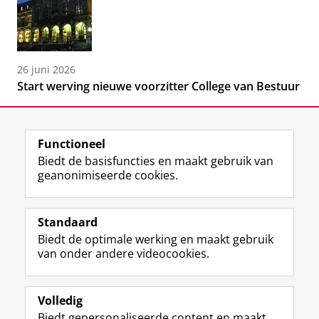
26 juni 2026
Start werving nieuwe voorzitter College van Bestuur
Functioneel
Biedt de basisfuncties en maakt gebruik van
geanonimiseerde cookies.
F
L
R
I
Y
Volg de RUG
a
i
S
n
o
Standaard
c
n
S
s
u
Biedt de optimale werking en maakt gebruik
e
k
-
t
T
Studiekiezers
van onder andere videocookies.
b
e
f
a
u
Maatschappij/bedrijven
o
d
e
g
b
o
I
e
r
e
Alumni
k
n
d
a
-
Volledig
p
-
R
m
k
Biedt gepersonaliseerde content en maakt