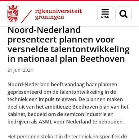
Skip
Skip
Over ons
Actueel
Nieuws
Menu
Zoek
to
to
en
Content
Navigation
zoeken
Noord-Nederland
presenteert plannen voor
versnelde talentontwikkeling
in nationaal plan Beethoven
21 juni 2024
Noord-Nederland heeft vandaag haar plannen
gepresenteerd om de talentontwikkeling in de
techniek een impuls te geven. De plannen maken
deel uit van het ambitieuze Beethoven plan van het
kabinet, bedoeld om de semicon industrie en
bedrijven als ASML voor Nederland te behouden.
Het personeelstekort in de techniek en specifiek de