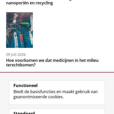
nanoporiën en recycling
09 juli 2026
Hoe voorkomen we dat medicijnen in het milieu
terechtkomen?
Functioneel
Biedt de basisfuncties en maakt gebruik van
geanonimiseerde cookies.
F
L
R
I
Y
Volg de RUG
a
i
S
n
o
Standaard