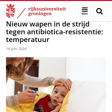
Skip
Skip
Over ons
Faculty of Science and Engineering
Nieuws
Menu
Zoek
to
to
en
Content
Navigation
zoeken
Nieuw wapen in de strijd
tegen antibiotica-resistentie:
temperatuur
14 juni 2024