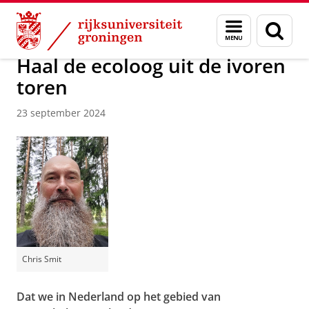
Skip
Skip
Over ons
Actueel
Nieuws
Menu
Zoek
to
to
en
Content
Navigation
zoeken
Haal de ecoloog uit de ivoren
toren
23 september 2024
Chris Smit
Dat we in Nederland op het gebied van