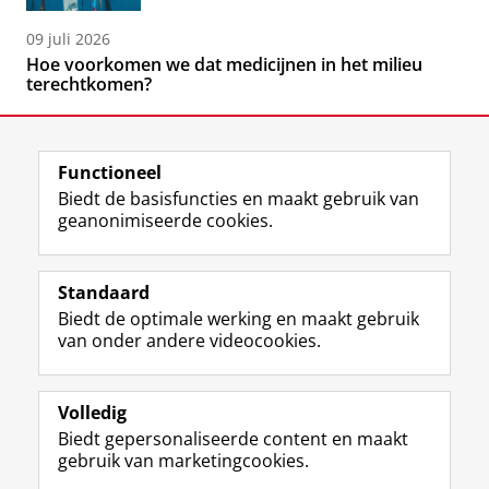
09 juli 2026
Hoe voorkomen we dat medicijnen in het milieu
terechtkomen?
Functioneel
Biedt de basisfuncties en maakt gebruik van
geanonimiseerde cookies.
F
L
R
I
Y
Volg de RUG
a
i
S
n
o
Standaard
c
n
S
s
u
Biedt de optimale werking en maakt gebruik
e
k
-
t
T
Studiekiezers
van onder andere videocookies.
b
e
f
a
u
Maatschappij/bedrijven
o
d
e
g
b
o
I
e
r
e
Alumni
k
n
d
a
-
Volledig
p
-
R
m
k
Biedt gepersonaliseerde content en maakt
Over ons
a
p
i
-
a
gebruik van marketingcookies.
g
a
j
a
n