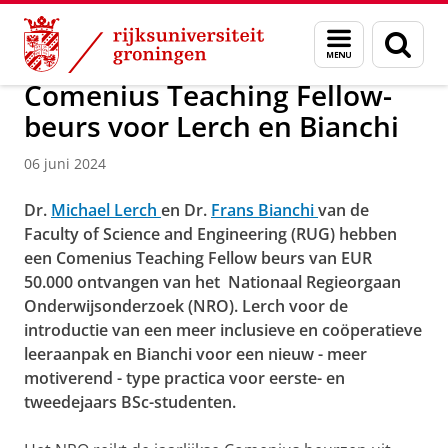
Skip
Skip
Over ons
Faculty of Science and Engineering
Nieuws
Menu
Zoek
to
to
en
Content
Navigation
zoeken
Comenius Teaching Fellow-
beurs voor Lerch en Bianchi
06 juni 2024
Dr.
Michael Lerch
en Dr.
Frans Bianchi
van de
Faculty of Science and Engineering (RUG) hebben
een Comenius Teaching Fellow beurs van EUR
50.000 ontvangen van het Nationaal Regieorgaan
Onderwijsonderzoek (NRO). Lerch voor de
introductie van een meer inclusieve en coöperatieve
leeraanpak en Bianchi voor een nieuw - meer
motiverend - type practica voor eerste- en
tweedejaars BSc-studenten.