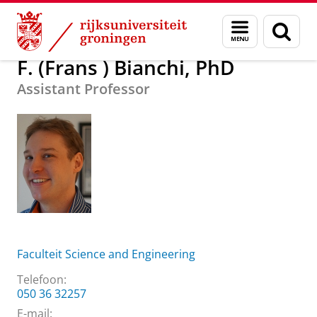
Skip
Skip
Over ons
F. (Frans ) Bianchi, PhD
Menu
Zoek
to
to
en
Content
Navigation
zoeken
F. (Frans ) Bianchi, PhD
Assistant Professor
Faculteit Science and Engineering
Telefoon:
050 36 32257
E-mail: