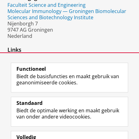
Faculteit Science and Engineering
Molecular Immunology — Groningen Biomolecular
Sciences and Biotechnology Institute
Nijenborgh 7
9747 AG Groningen
Nederland
Links
Molecular Immunology group
Functioneel
Biedt de basisfuncties en maakt gebruik van
geanonimiseerde cookies.
F
L
R
I
Y
Volg de RUG
a
i
S
n
o
Standaard
c
n
S
s
u
Biedt de optimale werking en maakt gebruik
e
k
-
t
T
Studiekiezers
van onder andere videocookies.
b
e
f
a
u
Maatschappij/bedrijven
o
d
e
g
b
o
I
e
r
e
Alumni
k
n
d
a
-
Volledig