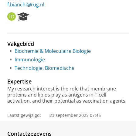
f.bianchi@rug.nl
O
R
R
e
C
s
I
e
D
a
Vakgebied
r
Biochemie & Moleculaire Biologie
c
h
Immunologie
P
Technologie, Biomedische
o
r
Expertise
t
a
My research interest is the role that membrane
l
proteins and lipids play as antigens in T cell
activation, and their potential as vaccination agents.
Laatst gewijzigd:
23 september 2025 07:46
Contactgegevens