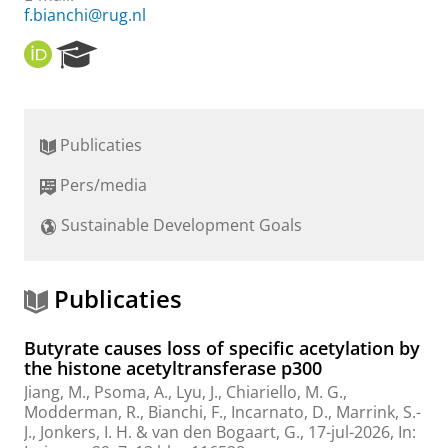
f.bianchi@rug.nl
O
R
R
e
C
s
I
e
D
a
Publicaties
r
c
Pers/media
h
P
Sustainable Development Goals
o
r
t
a
Publicaties
l
Butyrate causes loss of specific acetylation by
the histone acetyltransferase p300
Jiang, M.
,
Psoma, A.
, Lyu, J.,
Chiariello, M. G.
,
Modderman, R.
,
Bianchi, F.
,
Incarnato, D.
,
Marrink, S.-
J.
,
Jonkers, I. H.
&
van den Bogaart, G.
,
17-jul-2026
,
In: