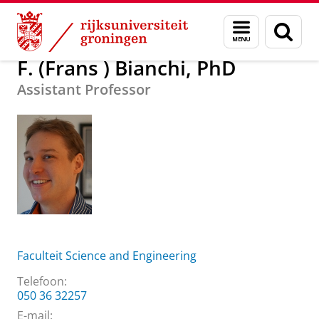
Skip
Skip
Over ons
F. (Frans ) Bianchi, PhD
Menu
Zoek
to
to
en
Content
Navigation
zoeken
F. (Frans ) Bianchi, PhD
Assistant Professor
Faculteit Science and Engineering
Telefoon:
050 36 32257
E-mail: