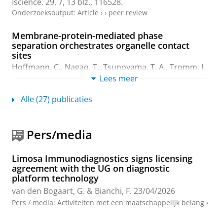
Iscience.
29
,
7
,
13 blz.
, 116528.
Onderzoeksoutput
:
Article
›
›
peer review
Membrane-protein-mediated phase
separation orchestrates organelle contact
sites
Hoffmann, C., Nagao, T., Tsunoyama, T. A., Tromm, J.
V., Logan, C., Nakamura, K., Wang, H.,
Bianchi, F.
,
van
Lees meer
den Bogaart, G.
, Kusumi, A., Hirabayashi, Y. &
Milovanovic, D.,
8-jan-2026
,
In:
Molecular Cell.
86
,
1
,
Alle (27) publicaties
blz. 135-149, E1-E9
25 blz.
Onderzoeksoutput
:
Article
›
›
peer review
Pers/media
Antigen presentation of post-translationally
modified peptides in major histocompatibility
Limosa Immunodiagnostics signs licensing
complexes
agreement with the UG on diagnostic
de Wit, A. S.
,
Bianchi, F.
&
van den Bogaart, G.
,
feb-
platform technology
2025
,
In:
Immunology and Cell Biology.
103
,
2
,
blz.
van den Bogaart, G.
&
Bianchi, F.
23/04/2026
161-177
17 blz.
, 12839.
Onderzoeksoutput
:
Review article
›
peer review
Pers / media
:
Activiteiten met een maatschappelijk belang
›