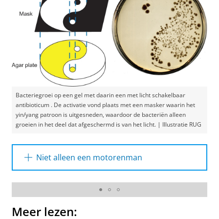
Bacteriegroei op een gel met daarin een met licht schakelbaar
antibioticum . De activatie vond plaats met een masker waarin het
yin/yang patroon is uitgesneden, waardoor de bacteriën alleen
groeien in het deel dat afgeschermd is van het licht. | Illustratie RUG
Niet alleen een motorenman
Het officiële 'groepsportret' van de Nobelprijs voor
Chemie in 2016 | Illustratie nobel.se
Het bouwen van moleculen is altijd een passie
geweest voor Ben Feringa, en hij heeft die
vaardigheid ingezet op verschillende
Meer lezen:
onderwerpen. Zo heeft hij belangrijke