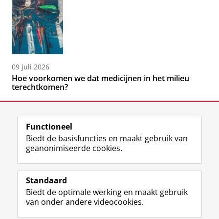
09 juli 2026
Hoe voorkomen we dat medicijnen in het milieu
terechtkomen?
Functioneel
Biedt de basisfuncties en maakt gebruik van
geanonimiseerde cookies.
F
L
R
I
Y
Volg de RUG
a
i
S
n
o
Standaard
c
n
S
s
u
Biedt de optimale werking en maakt gebruik
e
k
-
t
T
Studiekiezers
van onder andere videocookies.
b
e
f
a
u
Maatschappij/bedrijven
o
d
e
g
b