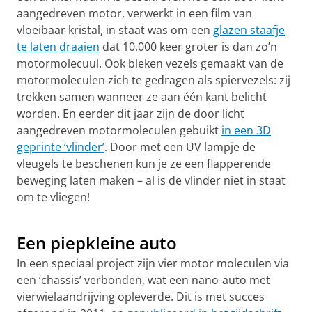
aangedreven motor, verwerkt in een film van
vloeibaar kristal, in staat was om een
glazen staafje
te laten draaien
dat 10.000 keer groter is dan zo’n
motormolecuul. Ook bleken vezels gemaakt van de
motormoleculen zich te gedragen als spiervezels: zij
trekken samen wanneer ze aan één kant belicht
worden. En eerder dit jaar zijn de door licht
aangedreven motormoleculen gebuikt
in een 3D
geprinte ‘vlinder’
. Door met een UV lampje de
vleugels te beschenen kun je ze een flapperende
beweging laten maken – al is de vlinder niet in staat
om te vliegen!
De vlinder met flapperende vleugels | video RUG
Pas uw cookie instellingen aan
om deze
video te zien
Een piepkleine auto
In een speciaal project zijn vier motor moleculen via
een ‘chassis’ verbonden, wat een nano-auto met
vierwielaandrijving opleverde. Dit is met succes