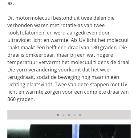
as.
Dit motormolecuul bestond uit twee delen die
verbonden waren met rotatie-as van twee
koolstofatomen, en werd aangedreven door
ultraviolet licht en warmte. Als UV licht het molecuul
raakt maakt één helft een draai van 180 graden. Die
draai is omkeerbaar, maar bij een wat hogere
temperatuur vervormt het molecuul tijdens de draai.
Die vormverandering voorkomt dat het weer
terugdraait, zodat de beweging nog maar in één
richting plaatsvindt. Twee van deze stappen met UV
licht en warmte zorgen voor een complete draai van
360 graden.
De eerste versie van het motormolecuul | Illustratie
Paul de Vreede