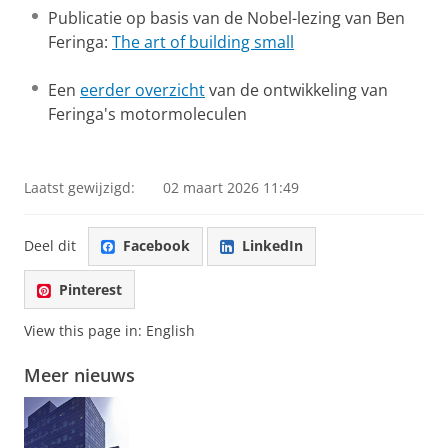
bijdragen geleverd aan de katalyse, de
Publicatie op basis van de Nobel-lezing van Ben
ontwikkeling van stoffen die een chemische
Feringa:
The art of building small
reactie versnellen zonder zelf te worden
opgebruikt. Katalysatoren zijn belangrijk voor
Een
eerder overzicht
van de ontwikkeling van
de chemische industrie. Hij bestudeerde ook
Feringa's motormoleculen
chiraliteit
, het fenomeen dat sommige
moleculen in twee versies kunnen voorkomen
die elkaars spiegelbeeld zijn, zoals een linker-
Laatst gewijzigd:
02 maart 2026 11:49
en rechterhand. In de chemie kunnen die twee
‘handen’ heel verschillende eigenschappen
Deel dit
Facebook
LinkedIn
hebben. Bovendien is chiraliteit een
eigenschap van leven. Het bestuderen ervan
Pinterest
kan ons meer vertellen over hoe leven op
aarde ooit kan zijn ontstaan.
View this page in:
English
Meer nieuws