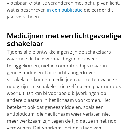
vloeibaar kristal te veranderen met behulp van licht,
wat is beschreven
in een publicatie
die eerder dit
jaar verscheen.
Simulatie van de beweging van de nano auto | Video
RUG
Pas uw cookie instellingen aan
om deze
video te zien
Medicijnen met een lichtgevoelige
schakelaar
Tijdens al die ontwikkelingen zijn de schakelaars
waarmee dit hele verhaal begon ook weer
teruggekomen, niet in computerchips maar in
geneesmiddelen. Door licht aangedreven
schakelaars kunnen medicijnen aan zetten waar ze
nodig zijn. En schakelen zichzelf na een paar uur ook
weer uit. Dit kan bijvoorbeeld bijwerkingen op
andere plaatsen in het lichaam voorkomen. Het
betekent ook dat geneesmiddelen, zoals een
antibioticum, die het lichaam weer verlaten niet
meer werkzaam zijn tegen de tijd dat ze in het riool
verdwijnen. Dat voorkomt het ontstaan van