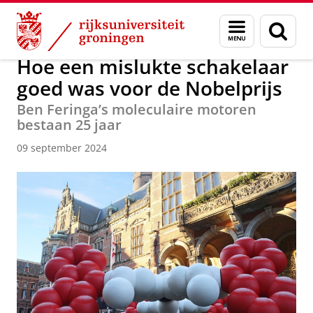
Skip
Skip
Over ons
Faculty of Science and Engineering
Nieuws
Menu
Zoek
to
to
en
Content
Navigation
zoeken
Hoe een mislukte schakelaar
goed was voor de Nobelprijs
Ben Feringa’s moleculaire motoren
bestaan 25 jaar
09 september 2024