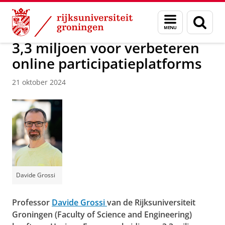
Skip
Skip
Over ons
Faculty of Science and Engineering
Nieuws
Menu
Zoek
to
to
en
Content
Navigation
zoeken
3,3 miljoen voor verbeteren
online participatieplatforms
21 oktober 2024
Davide Grossi
Professor
Davide Grossi
van de Rijksuniversiteit
Groningen (Faculty of Science and Engineering)