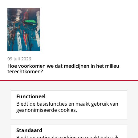
09 juli 2026
Hoe voorkomen we dat medicijnen in het milieu
terechtkomen?
Functioneel
Biedt de basisfuncties en maakt gebruik van
geanonimiseerde cookies.
F
L
R
I
Y
Volg de RUG
a
i
S
n
o
Standaard
c
n
S
s
u
Biedt de optimale werking en maakt gebruik