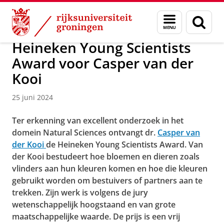
Skip
Skip
Over ons
Faculty of Science and Engineering
Nieuws
Menu
Zoek
to
to
en
Content
Navigation
zoeken
Heineken Young Scientists
Award voor Casper van der
Kooi
25 juni 2024
Ter erkenning van excellent onderzoek in het
domein Natural Sciences ontvangt dr.
Casper van
der Kooi
de Heineken Young Scientists Award. Van
der Kooi bestudeert hoe bloemen en dieren zoals
vlinders aan hun kleuren komen en hoe die kleuren
gebruikt worden om bestuivers of partners aan te
trekken. Zijn werk is volgens de jury
wetenschappelijk hoogstaand en van grote
maatschappelijke waarde. De prijs is een vrij