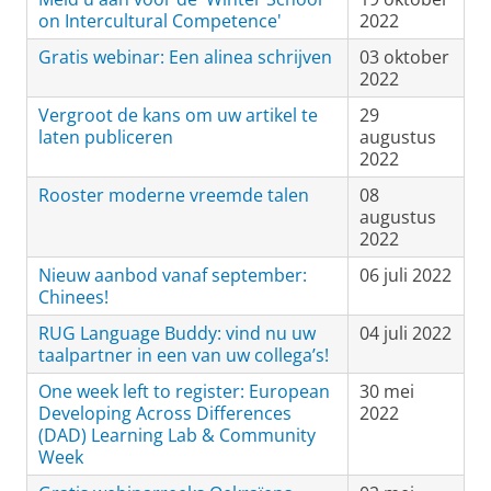
on Intercultural Competence'
2022
Gratis webinar: Een alinea schrijven
03 oktober
2022
Vergroot de kans om uw artikel te
29
laten publiceren
augustus
2022
Rooster moderne vreemde talen
08
augustus
2022
Nieuw aanbod vanaf september:
06 juli 2022
Chinees!
RUG Language Buddy: vind nu uw
04 juli 2022
taalpartner in een van uw collega’s!
One week left to register: European
30 mei
Developing Across Differences
2022
(DAD) Learning Lab & Community
Week