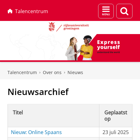
Menu
Zoek
Talencentrum
en
zoeken
Skip
Skip
to
to
Talencentrum
Over ons
Nieuws
Content
Navigation
Nieuwsarchief
Titel
Geplaatst
op
Nieuw: Online Spaans
23 juli 2025