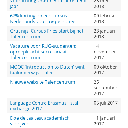
Voorlichting UAF en Voorbereidend
23 mei
Jaar
2018
67% korting op een cursus
09 februari
Nederlands voor uw personeel!
2018
Grut nijs! Cursus Fries start bij het
23 januari
Talencentrum
2018
Vacature voor RUG-studenten:
14
oproepkracht secretariaat
november
Talencentrum
2017
MOOC 'Introduction to Dutch' wint
09 oktober
taalonderwijs-trofee
2017
Nieuwe website Talencentrum
25
september
2017
Language Centre Erasmus+ staff
05 juli 2017
exchange 2017
Doe de taaltest academisch
11 januari
schrijven!
2017