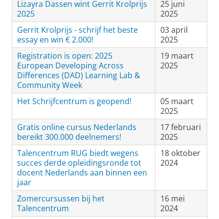
Lizayra Dassen wint Gerrit Krolprijs
25 juni
2025
2025
Gerrit Krolprijs - schrijf het beste
03 april
essay en win € 2.000!
2025
Registration is open: 2025
19 maart
European Developing Across
2025
Differences (DAD) Learning Lab &
Community Week
Het Schrijfcentrum is geopend!
05 maart
2025
Gratis online cursus Nederlands
17 februari
bereikt 300.000 deelnemers!
2025
Talencentrum RUG biedt wegens
18 oktober
succes derde opleidingsronde tot
2024
docent Nederlands aan binnen een
jaar
Zomercursussen bij het
16 mei
Talencentrum
2024