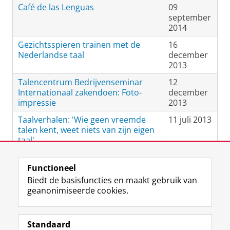
Café de las Lenguas
09
september
2014
Gezichtsspieren trainen met de
16
Nederlandse taal
december
2013
Talencentrum Bedrijvenseminar
12
Internationaal zakendoen: Foto-
december
impressie
2013
Taalverhalen: 'Wie geen vreemde
11 juli 2013
talen kent, weet niets van zijn eigen
taal'
Webscan Engelstalige informatie
08 juli 2013
Functioneel
Biedt de basisfuncties en maakt gebruik van
View this page in:
English
geanonimiseerde cookies.
Standaard
F
I
L
Y
Volg ons op