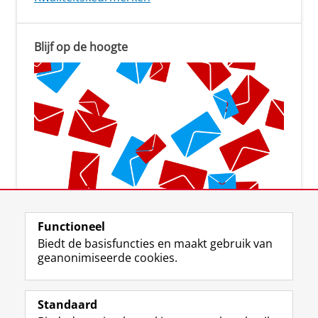
Blijf op de hoogte
Aanmelden voor de nieuwsbrief
Functioneel
Biedt de basisfuncties en maakt gebruik van
geanonimiseerde cookies.
Standaard
F
I
L
Y
Volg ons op