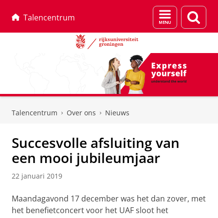
Menu
Zoek
Talencentrum
en
zoeken
Skip
Skip
to
to
Talencentrum
Over ons
Nieuws
Content
Navigation
Succesvolle afsluiting van
een mooi jubileumjaar
22 januari 2019
Maandagavond 17 december was het dan zover, met
het benefietconcert voor het UAF sloot het