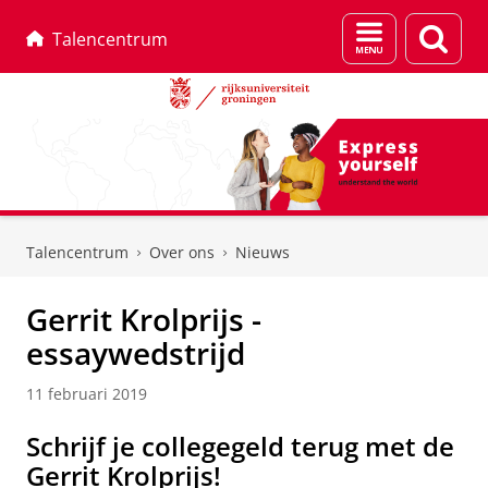
Menu
Zoek
Talencentrum
en
zoeken
Skip
Skip
to
to
Talencentrum
Over ons
Nieuws
Content
Navigation
Gerrit Krolprijs -
essaywedstrijd
11 februari 2019
Schrijf je collegegeld terug met de
Gerrit Krolprijs!