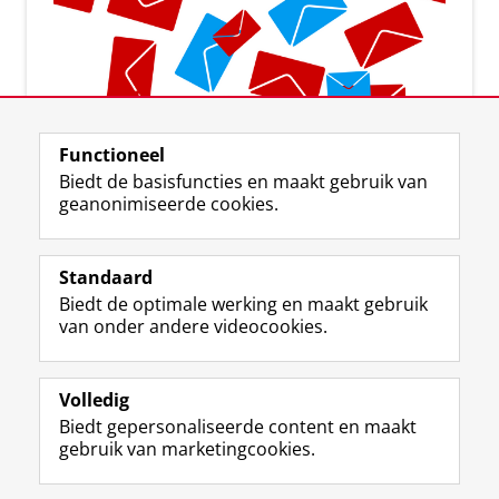
Aanmelden voor de nieuwsbrief
Functioneel
Biedt de basisfuncties en maakt gebruik van
geanonimiseerde cookies.
Standaard
F
I
L
Y
Volg ons op
Biedt de optimale werking en maakt gebruik
a
n
i
o
van onder andere videocookies.
c
s
n
u
e
t
k
T
Over ons
b
a
e
u
Meer info
o
g
d
b
Volledig
o
r
I
e
Biedt gepersonaliseerde content en maakt
Contact
k
a
n
-
gebruik van marketingcookies.
p
m
-
k
a
-
p
a