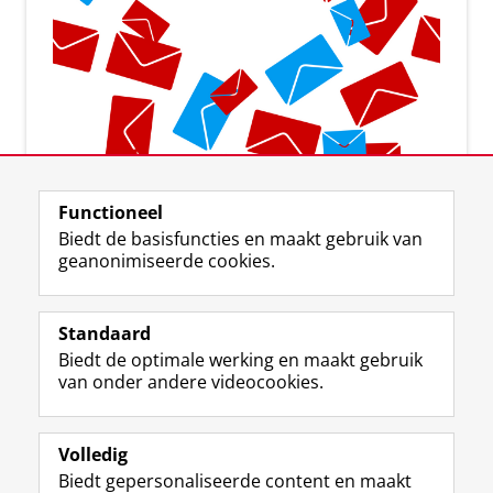
Aanmelden voor de nieuwsbrief
Functioneel
Biedt de basisfuncties en maakt gebruik van
geanonimiseerde cookies.
Standaard
F
I
L
Y
Volg ons op
Biedt de optimale werking en maakt gebruik
a
n
i
o
van onder andere videocookies.
c
s
n
u
e
t
k
T
Over ons
b
a
e
u
Meer info
o
g
d
b
Volledig
o
r
I
e
Biedt gepersonaliseerde content en maakt
Contact
k
a
n
-