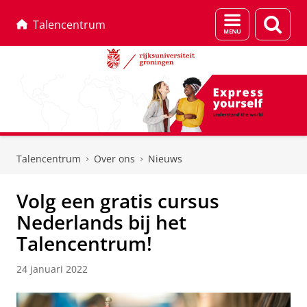
Menu
Zoek
Talencentrum
en
zoeken
Skip
Skip
to
to
Talencentrum
Over ons
Nieuws
Content
Navigation
Volg een gratis cursus
Nederlands bij het
Talencentrum!
24 januari 2022