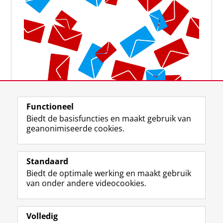
Aanmelden voor de nieuwsbrief
Functioneel
Biedt de basisfuncties en maakt gebruik van
geanonimiseerde cookies.
Standaard
F
I
L
Y
Volg ons op
Biedt de optimale werking en maakt gebruik
a
n
i
o
van onder andere videocookies.
c
s
n
u
e
t
k
T
Over ons
b
a
e
u
Meer info
o
g
d
b
Volledig