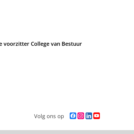
e voorzitter College van Bestuur
F
I
L
Y
Volg ons op
a
n
i
o
c
s
n
u