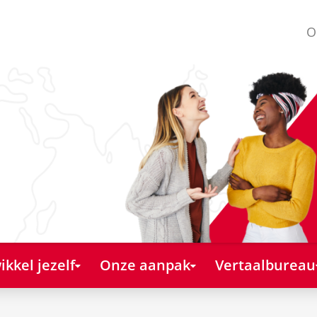
O
kkel jezelf
Onze aanpak
Vertaalbureau