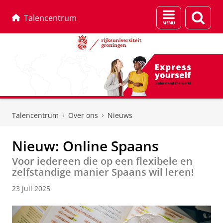
Menu
Zoek
Talencentrum
en
zoeken
Skip
Skip
to
to
Talencentrum
Over ons
Nieuws
Content
Navigation
Nieuw: Online Spaans
Voor iedereen die op een flexibele en
zelfstandige manier Spaans wil leren!
23 juli 2025