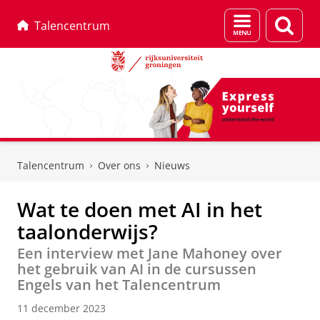
Menu
Zoek
Talencentrum
en
zoeken
Skip
Skip
to
to
Talencentrum
Over ons
Nieuws
Content
Navigation
Wat te doen met AI in het
taalonderwijs?
Een interview met Jane Mahoney over
het gebruik van AI in de cursussen
Engels van het Talencentrum
11 december 2023