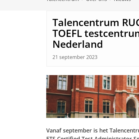
Talencentrum RUG 
TOEFL testcentru
Nederland
21 september 2023
Vanaf september is het Talencentr
ETS Certified Test Administrator S