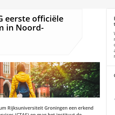
eerste officiële
m in Noord-
um Rijksuniversiteit Groningen een erkend
ervices (CTAS) en mag het instituut de