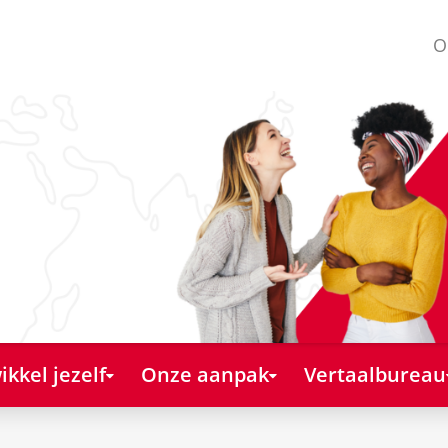
O
kkel jezelf
Onze aanpak
Vertaalbureau