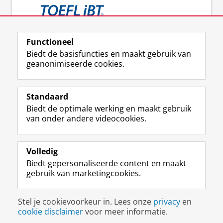
Functioneel
Meer informatie over de TOEFL
Biedt de basisfuncties en maakt gebruik van
geanonimiseerde cookies.
Standaard
F
I
L
Y
Volg ons op
Biedt de optimale werking en maakt gebruik
a
n
i
o
van onder andere videocookies.
c
s
n
u
e
t
k
T
Over ons
b
a
e
u
Meer info
o
g
d
b
Volledig
o
r
I
e
Biedt gepersonaliseerde content en maakt
Contact
k
a
n
-
gebruik van marketingcookies.
p
m
-
k
a
-
p
a
Disclaimer & Copyright
Privacy
Cookies
g
a
a
n
Stel je cookievoorkeur in. Lees onze
privacy
en
Inloggen
i
c
g
a
cookie disclaimer
voor meer informatie.
n
c
i
a