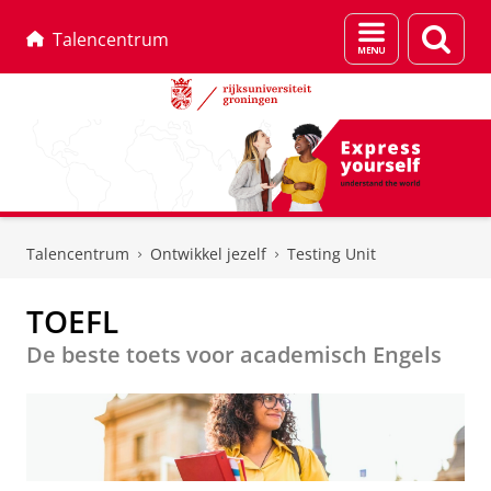
Menu
Zoek
Talencentrum
en
zoeken
Skip
Skip
to
to
Talencentrum
Ontwikkel jezelf
Testing Unit
Content
Navigation
TOEFL
De beste toets voor academisch Engels