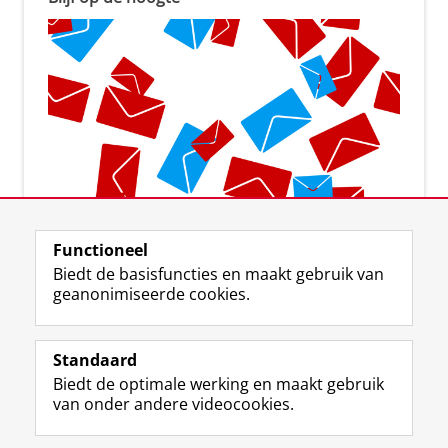
Aanmelden voor de nieuwsbrief
Functioneel
Biedt de basisfuncties en maakt gebruik van
geanonimiseerde cookies.
Standaard
F
I
L
Y
Volg ons op
Biedt de optimale werking en maakt gebruik
a
n
i
o
van onder andere videocookies.
c
s
n
u
e
t
k
T
Over ons
b
a
e
u