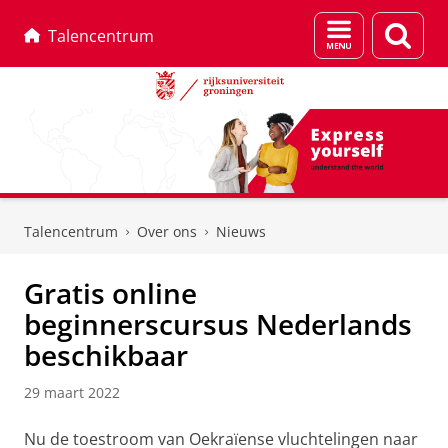
Menu
Zoek
Talencentrum
en
zoeken
Skip
Skip
to
to
Talencentrum
Over ons
Nieuws
Content
Navigation
Gratis online
beginnerscursus Nederlands
beschikbaar
29 maart 2022
Nu de toestroom van Oekraïense vluchtelingen naar