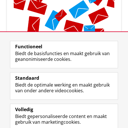
Aanmelden voor de nieuwsbrief
Functioneel
Biedt de basisfuncties en maakt gebruik van
geanonimiseerde cookies.
Standaard
F
I
L
Y
Volg ons op
Biedt de optimale werking en maakt gebruik
a
n
i
o
van onder andere videocookies.
c
s
n
u
e
t
k
T
Over ons
b
a
e
u
Meer info
o
g
d
b
Volledig
o
r
I
e
Biedt gepersonaliseerde content en maakt
Contact
k
a
n
-
gebruik van marketingcookies.
p
m
-
k