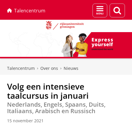
Menu
Zoek
Talencentrum
en
zoeken
Skip
Skip
to
to
Talencentrum
Over ons
Nieuws
Content
Navigation
Volg een intensieve
taalcursus in januari
Nederlands, Engels, Spaans, Duits,
Italiaans, Arabisch en Russisch
15 november 2021