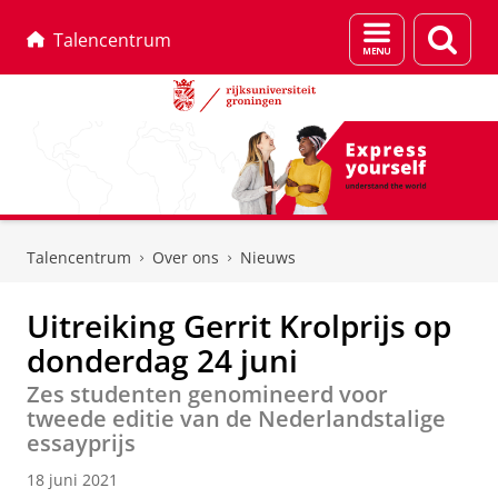
Menu
Zoek
Talencentrum
en
zoeken
Skip
Skip
to
to
Talencentrum
Over ons
Nieuws
Content
Navigation
Uitreiking Gerrit Krolprijs op
donderdag 24 juni
Zes studenten genomineerd voor
tweede editie van de Nederlandstalige
essayprijs
18 juni 2021