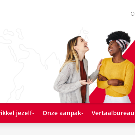
O
kkel jezelf
Onze aanpak
Vertaalbureau