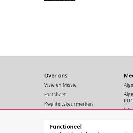
Over ons
Mee
Visie en Missie
Alg
Alg
Factsheet
RU
Kwaliteitskeurmerken
Inlo
Nieuws
FAQ
Functioneel