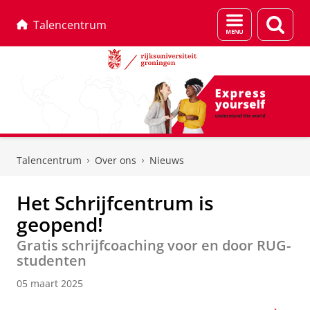
Menu
Zoek
Talencentrum
en
zoeken
Skip
Skip
to
to
Talencentrum
Over ons
Nieuws
Content
Navigation
Het Schrijfcentrum is
geopend!
Gratis schrijfcoaching voor en door RUG-
studenten
05 maart 2025