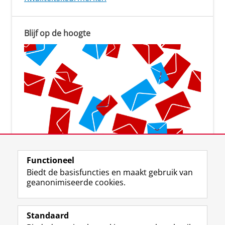
Blijf op de hoogte
Aanmelden voor de nieuwsbrief
Functioneel
Biedt de basisfuncties en maakt gebruik van
geanonimiseerde cookies.
Standaard
F
I
L
Y
Volg ons op