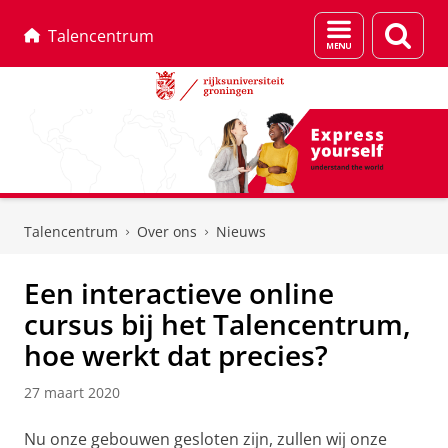
Menu
Zoek
Talencentrum
en
zoeken
Skip
Skip
to
to
Talencentrum
Over ons
Nieuws
Content
Navigation
Een interactieve online
cursus bij het Talencentrum,
hoe werkt dat precies?
27 maart 2020
Nu onze gebouwen gesloten zijn, zullen wij onze