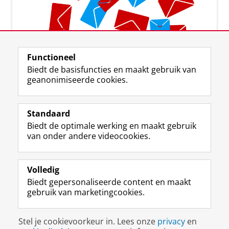
Aanmelden voor de nieuwsbrief
Functioneel
Biedt de basisfuncties en maakt gebruik van
geanonimiseerde cookies.
Standaard
F
I
L
Y
Volg ons op
Biedt de optimale werking en maakt gebruik
a
n
i
o
van onder andere videocookies.
c
s
n
u
e
t
k
T
Over ons
b
a
e
u
Meer info
o
g
d
b
Volledig
o
r
I
e
Biedt gepersonaliseerde content en maakt
Contact
k
a
n
-
gebruik van marketingcookies.
p
m
-
k
a
-
p
a
Disclaimer & Copyright
Privacy
Cookies
g
a
a
n
Stel je cookievoorkeur in. Lees onze
privacy
en
Inloggen
i
c
g
a