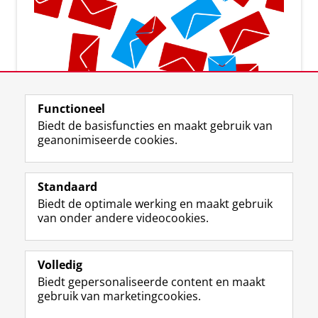
Aanmelden voor de nieuwsbrief
Functioneel
Biedt de basisfuncties en maakt gebruik van
geanonimiseerde cookies.
Standaard
F
I
L
Y
Volg ons op
Biedt de optimale werking en maakt gebruik
a
n
i
o
van onder andere videocookies.
c
s
n
u
e
t
k
T
Over ons
b
a
e
u
Meer info
o
g
d
b
Volledig
o
r
I
e
Biedt gepersonaliseerde content en maakt
Contact
k
a
n
-
gebruik van marketingcookies.
p
m
-
k
a
-
p
a