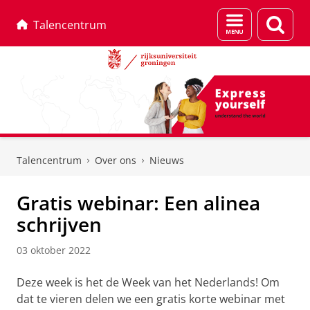
Menu
Zoek
Talencentrum
en
zoeken
Skip
Skip
to
to
Talencentrum
Over ons
Nieuws
Content
Navigation
Gratis webinar: Een alinea
schrijven
03 oktober 2022
Deze week is het de Week van het Nederlands! Om
dat te vieren delen we een gratis korte webinar met