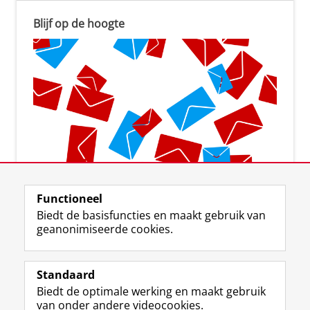
Blijf op de hoogte
Aanmelden voor de nieuwsbrief
Functioneel
Biedt de basisfuncties en maakt gebruik van
geanonimiseerde cookies.
Standaard
F
I
L
Y
Volg ons op
Biedt de optimale werking en maakt gebruik
a
n
i
o
van onder andere videocookies.
c
s
n
u