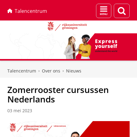
Menu
Zoek
Talencentrum
en
zoeken
Skip
Skip
to
to
Talencentrum
Over ons
Nieuws
Content
Navigation
Zomerrooster cursussen
Nederlands
03 mei 2023