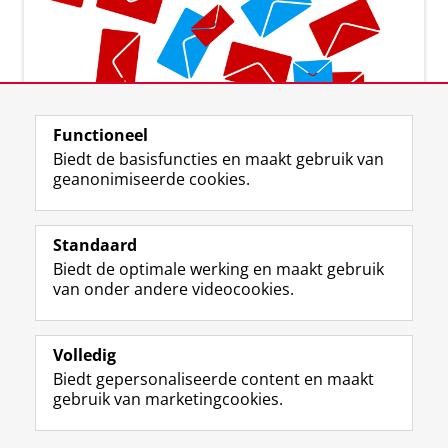
Aanmelden voor de nieuwsbrief
Functioneel
Biedt de basisfuncties en maakt gebruik van
geanonimiseerde cookies.
Standaard
F
I
L
Y
Volg ons op
Biedt de optimale werking en maakt gebruik
a
n
i
o
van onder andere videocookies.
c
s
n
u
e
t
k
T
Over ons
b
a
e
u
Meer info
o
g
d
b
Volledig
o
r
I
e
Biedt gepersonaliseerde content en maakt
Contact
k
a
n
-
gebruik van marketingcookies.
p
m
-
k
a
-
p
a
Disclaimer & Copyright
Privacy
Cookies