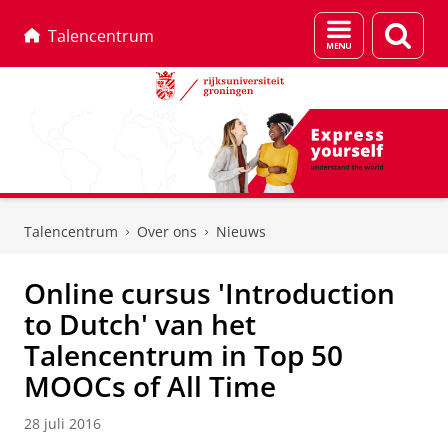
Menu
Zoek
Talencentrum
en
zoeken
Skip
Skip
to
to
Talencentrum
Over ons
Nieuws
Content
Navigation
Online cursus 'Introduction
to Dutch' van het
Talencentrum in Top 50
MOOCs of All Time
28 juli 2016