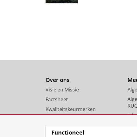
Over ons
Mee
Visie en Missie
Alg
Alg
Factsheet
RU
Kwaliteitskeurmerken
Inlo
Nieuws
FAQ
Functioneel