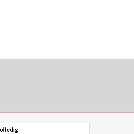
rief
olledig