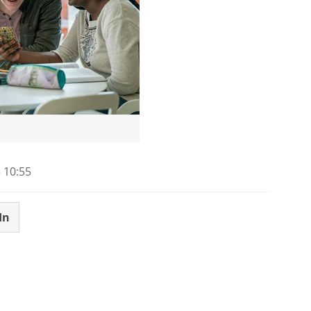
 10:55
In