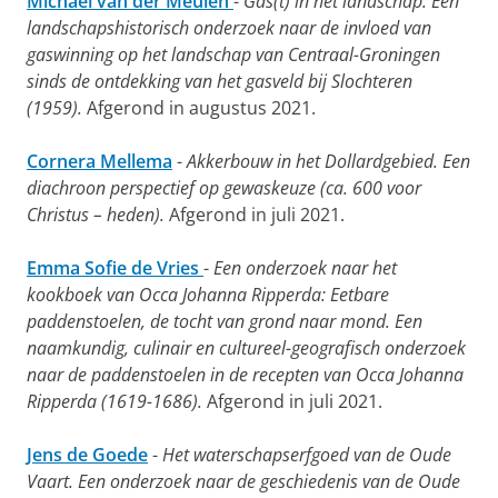
Michaël van der Meulen
-
Gas(t) in het landschap. Een
landschapshistorisch onderzoek naar de invloed van
gaswinning op het landschap van Centraal-Groningen
sinds de ontdekking van het gasveld bij Slochteren
(1959).
Afgerond in augustus 2021.
Cornera Mellema
-
Akkerbouw in het Dollardgebied. Een
diachroon perspectief op gewaskeuze (ca. 600 voor
Christus – heden).
Afgerond in juli 2021.
Emma Sofie de Vries
-
Een onderzoek naar het
kookboek van Occa Johanna Ripperda: Eetbare
paddenstoelen, de tocht van grond naar mond. Een
naamkundig, culinair en cultureel-geografisch onderzoek
naar de paddenstoelen in de recepten van Occa Johanna
Ripperda (1619-1686).
Afgerond in juli 2021.
Jens de Goede
-
Het waterschapserfgoed van de Oude
Vaart. Een onderzoek naar de geschiedenis van de Oude