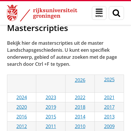
Skip
Skip
Onderzoek
Kenniscentrum Landschap
Voor studenten
Menu
Zoek
to
to
en
Content
Navigation
zoeken
Masterscripties
Bekijk hier de masterscripties uit de master
Landschapsgeschiedenis. U kunt een specifiek
onderwerp, gebied of auteur zoeken met de page
search door Ctrl +F te typen.
2025
2026
2024
2023
2022
2021
2020
2019
2018
2017
2016
2015
2014
2013
2012
2011
2010
2009