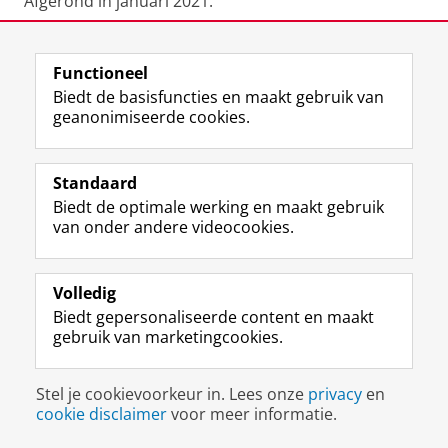
Afgerond in januari 2021.
Functioneel
2020
Biedt de basisfuncties en maakt gebruik van
geanonimiseerde cookies.
Nynke Bender
-
Landscape and land use history of the
northern part of Westerwolde between 1500-1900. The
added value of analyzing botanical remains from dike-
Standaard
breach hole Oudeschanskerkolk.
Afgerond in oktober
Biedt de optimale werking en maakt gebruik
2020.
van onder andere videocookies.
Adri Mulder
-
Van dijken en sloten. Een verkenning van
de geschiedenis van rabattenbossen in de Graafschap.
Volledig
Afgerond in oktober 2020.
Biedt gepersonaliseerde content en maakt
gebruik van marketingcookies.
Lisanne Rietman
-
Schiermonnikoog.
On
zichtbaar
verleden, een interdisciplinair onderzoek naar het
Stel je cookievoorkeur in. Lees onze
privacy
en
historisch grondgebruik en landschapsbeheer in
cookie disclaimer
voor meer informatie.
Nationaal Park Schiermonnikoog
. Afgerond in oktober