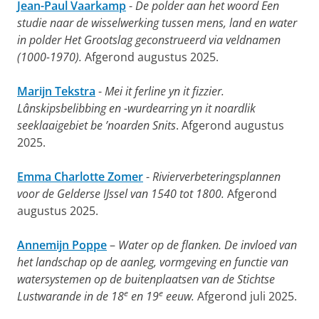
Jean-Paul Vaarkamp
-
De polder aan het woord Een
studie naar de wisselwerking tussen mens, land en water
in polder Het Grootslag geconstrueerd via veldnamen
(1000-1970).
Afgerond augustus 2025.
Marijn Tekstra
-
Mei it ferline yn it fizzier.
Lânskipsbelibbing en -wurdearring yn it noardlik
seeklaaigebiet be ’noarden Snits
. Afgerond augustus
2025.
Emma Charlotte Zomer
-
Rivierverbeteringsplannen
voor de Gelderse IJssel van 1540 tot 1800.
Afgerond
augustus 2025.
Annemijn Poppe
–
Water op de flanken. De invloed van
het landschap op de aanleg, vormgeving en functie van
watersystemen op de buitenplaatsen van de Stichtse
e
e
Lustwarande in de 18
en 19
eeuw.
Afgerond juli 2025.