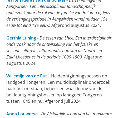
Marten Rients van der Schaaf
-
De verveningen in
Aengwirden. Een interdisciplinair landschappelijk
onderzoek naar de rol van de familie van Heloma tijdens
de verlengingsperiode in Aengwirden vanaf midden 15e
eeuw tot eind 19e eeuw.
Afgerond augustus 2024.
Gerthia Luning
-
De essen van Lhee. Een interdisciplinair
onderzoek naar de ontwikkeling van het fysieke en
sociaal-culturele cultuurlandschap van de Noord- en
Zuid-Lheeder es in de periode 1600-1900.
Afgerond
augustus 2024.
Willemijn van de Put
– Heideontginningsbossen op
landgoed Tongeren. Een multidisciplinair onderzoek
naar het ontstaan, beheer en waardering van de
heideontginningsbossen op landgoed Tongeren
tussen 1845 en nu. Afgerond juli 2024.
Anna Louwerse
-
De Afsluitdijk, icoon van het maakbare