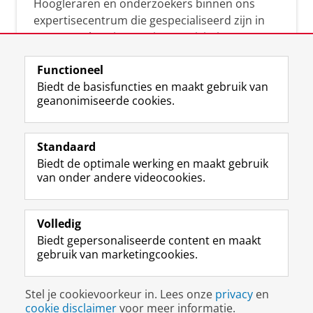
Hoogleraren en onderzoekers binnen ons
expertisecentrum die gespecialiseerd zijn in
samenwerken, innovatie, creativiteit,
diversiteit, leiderschap en ethisch gedrag.
Functioneel
Biedt de basisfuncties en maakt gebruik van
geanonimiseerde cookies.
Over deze blog
Via deze blog vertalen onze experts hun
Standaard
(actuele) wetenschappelijke kennis naar
Biedt de optimale werking en maakt gebruik
praktische, heldere en toegankelijke inzichten.
van onder andere videocookies.
Volledig
Biedt gepersonaliseerde content en maakt
gebruik van marketingcookies.
Disclaimer & Copyright
Privacy
Cookies
Stel je cookievoorkeur in. Lees onze
privacy
en
Inloggen
cookie disclaimer
voor meer informatie.