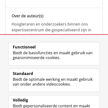
Over de auteur(s)
Hoogleraren en onderzoekers binnen ons
expertisecentrum die gespecialiseerd zijn in
samenwerken, innovatie, creativiteit,
diversiteit, leiderschap en ethisch gedrag.
Functioneel
Biedt de basisfuncties en maakt gebruik van
geanonimiseerde cookies.
Over deze blog
Via deze blog vertalen onze experts hun
Standaard
(actuele) wetenschappelijke kennis naar
Biedt de optimale werking en maakt gebruik
praktische, heldere en toegankelijke inzichten.
van onder andere videocookies.
Volledig
Biedt gepersonaliseerde content en maakt