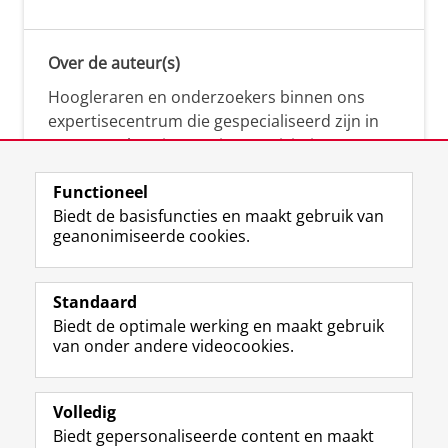
Over de auteur(s)
Hoogleraren en onderzoekers binnen ons
expertisecentrum die gespecialiseerd zijn in
samenwerken, innovatie, creativiteit,
diversiteit, leiderschap en ethisch gedrag.
Functioneel
Biedt de basisfuncties en maakt gebruik van
geanonimiseerde cookies.
Over deze blog
Via deze blog vertalen onze experts hun
Standaard
(actuele) wetenschappelijke kennis naar
Biedt de optimale werking en maakt gebruik
praktische, heldere en toegankelijke inzichten.
van onder andere videocookies.
Volledig
Biedt gepersonaliseerde content en maakt