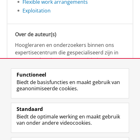
Flexible work arrangements
Exploitation
Over de auteur(s)
Hoogleraren en onderzoekers binnen ons
expertisecentrum die gespecialiseerd zijn in
samenwerken, innovatie, creativiteit,
diversiteit, leiderschap en ethisch gedrag.
Functioneel
Biedt de basisfuncties en maakt gebruik van
geanonimiseerde cookies.
Over deze blog
Via deze blog vertalen onze experts hun
Standaard
(actuele) wetenschappelijke kennis naar
Biedt de optimale werking en maakt gebruik
praktische, heldere en toegankelijke inzichten.
van onder andere videocookies.