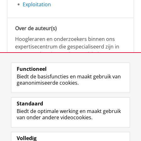
Exploitation
Over de auteur(s)
Hoogleraren en onderzoekers binnen ons
expertisecentrum die gespecialiseerd zijn in
samenwerken, innovatie, creativiteit,
diversiteit, leiderschap en ethisch gedrag.
Functioneel
Biedt de basisfuncties en maakt gebruik van
geanonimiseerde cookies.
Over deze blog
Via deze blog vertalen onze experts hun
Standaard
(actuele) wetenschappelijke kennis naar
Biedt de optimale werking en maakt gebruik
praktische, heldere en toegankelijke inzichten.
van onder andere videocookies.
Volledig