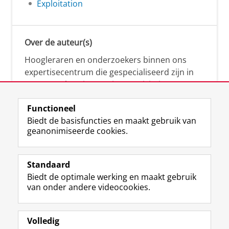
Exploitation
Over de auteur(s)
Hoogleraren en onderzoekers binnen ons
expertisecentrum die gespecialiseerd zijn in
samenwerken, innovatie, creativiteit,
diversiteit, leiderschap en ethisch gedrag.
Functioneel
Biedt de basisfuncties en maakt gebruik van
geanonimiseerde cookies.
Over deze blog
Via deze blog vertalen onze experts hun
Standaard
(actuele) wetenschappelijke kennis naar
Biedt de optimale werking en maakt gebruik
praktische, heldere en toegankelijke inzichten.
van onder andere videocookies.
Volledig