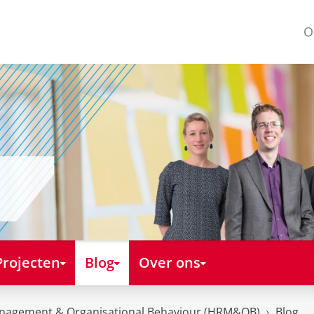
O
Projecten
Blog
Over ons
nagement & Organisational Behaviour (HRM&OB)
Blog