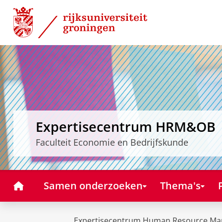
Skip
Skip
to
to
Content
Navigation
Expertisecentrum HRM&OB
Faculteit Economie en Bedrijfskunde
Home
Samen onderzoeken
Thema's
Expertisecentrum Human Resource Ma