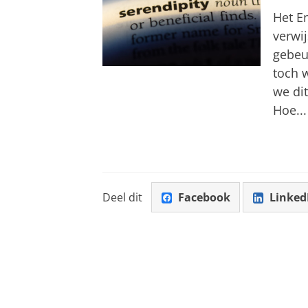
Het En
verwij
gebeur
toch 
we dit
Hoe...
Deel dit
Facebook
Linked