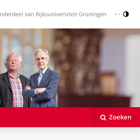
nderdeel van Rijksuniversiteit Groningen
Contr
Nederlands
English
Zoeken