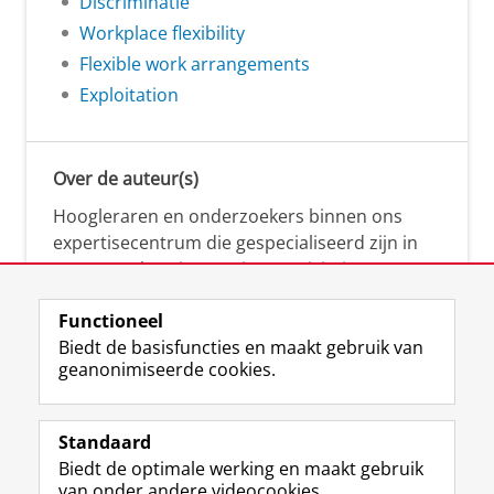
Discriminatie
Workplace flexibility
Flexible work arrangements
Exploitation
Over de auteur(s)
Hoogleraren en onderzoekers binnen ons
expertisecentrum die gespecialiseerd zijn in
samenwerken, innovatie, creativiteit,
diversiteit, leiderschap en ethisch gedrag.
Functioneel
Biedt de basisfuncties en maakt gebruik van
geanonimiseerde cookies.
Over deze blog
Via deze blog vertalen onze experts hun
Standaard
(actuele) wetenschappelijke kennis naar
Biedt de optimale werking en maakt gebruik
praktische, heldere en toegankelijke inzichten.
van onder andere videocookies.