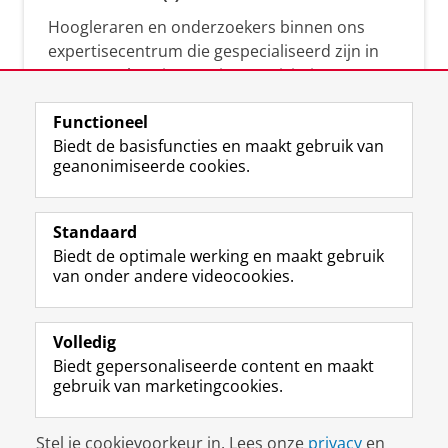
Hoogleraren en onderzoekers binnen ons
expertisecentrum die gespecialiseerd zijn in
samenwerken, innovatie, creativiteit,
diversiteit, leiderschap en ethisch gedrag.
Functioneel
Biedt de basisfuncties en maakt gebruik van
geanonimiseerde cookies.
Over deze blog
Via deze blog vertalen onze experts hun
Standaard
(actuele) wetenschappelijke kennis naar
Biedt de optimale werking en maakt gebruik
praktische, heldere en toegankelijke inzichten.
van onder andere videocookies.
Volledig
Biedt gepersonaliseerde content en maakt
gebruik van marketingcookies.
Disclaimer & Copyright
Privacy
Cookies
Stel je cookievoorkeur in. Lees onze
privacy
en