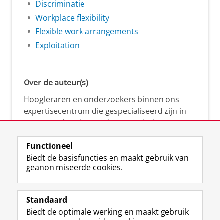
Discriminatie
Workplace flexibility
Flexible work arrangements
Exploitation
Over de auteur(s)
Hoogleraren en onderzoekers binnen ons
expertisecentrum die gespecialiseerd zijn in
samenwerken, innovatie, creativiteit,
diversiteit, leiderschap en ethisch gedrag.
Functioneel
Biedt de basisfuncties en maakt gebruik van
geanonimiseerde cookies.
Over deze blog
Via deze blog vertalen onze experts hun
Standaard
(actuele) wetenschappelijke kennis naar
Biedt de optimale werking en maakt gebruik