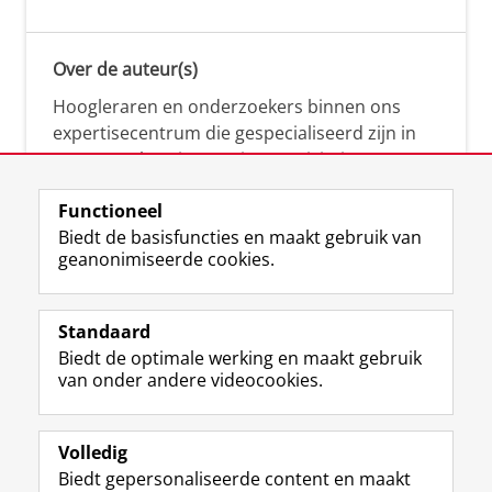
Over de auteur(s)
Hoogleraren en onderzoekers binnen ons
expertisecentrum die gespecialiseerd zijn in
samenwerken, innovatie, creativiteit,
diversiteit, leiderschap en ethisch gedrag.
Functioneel
Biedt de basisfuncties en maakt gebruik van
geanonimiseerde cookies.
Over deze blog
Via deze blog vertalen onze experts hun
Standaard
(actuele) wetenschappelijke kennis naar
Biedt de optimale werking en maakt gebruik
praktische, heldere en toegankelijke inzichten.
van onder andere videocookies.
Volledig
Biedt gepersonaliseerde content en maakt