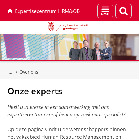
Menu
Zoek
Expertisecentrum HRM&OB
en
zoeken
Skip
Skip
to
to
Over ons
Content
Navigation
Onze experts
Heeft u interesse in een samenwerking met ons
expertisecentrum en/of bent u op zoek naar specialist?
Op deze pagina vindt u de wetenschappers binnen
het vakgebied Human Resource Management en