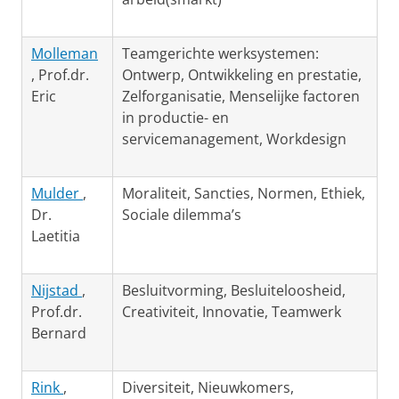
Molleman
Teamgerichte werksystemen:
, Prof.dr.
Ontwerp, Ontwikkeling en prestatie,
Eric
Zelforganisatie, Menselijke factoren
in productie- en
servicemanagement, Workdesign
Mulder
,
Moraliteit, Sancties, Normen, Ethiek,
Dr.
Sociale dilemma’s
Laetitia
Nijstad
,
Besluitvorming, Besluiteloosheid,
Prof.dr.
Creativiteit, Innovatie, Teamwerk
Bernard
Rink
,
Diversiteit, Nieuwkomers,