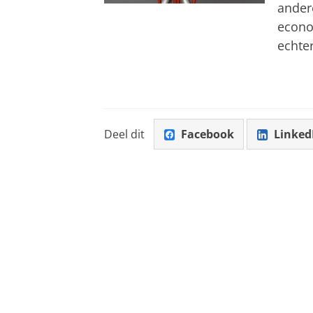
ander
econom
echter
Deel dit
Facebook
Linked