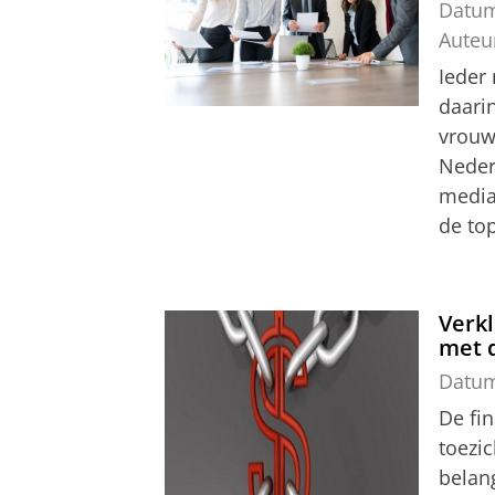
Datu
Auteu
Ieder
daari
vrouw
Neder
media
de top
Verkl
met d
Datu
De fin
toezic
belang