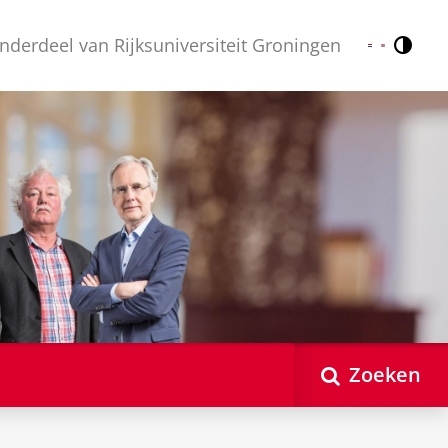
nderdeel van Rijksuniversiteit Groningen
Contr
Nederlands
English
Zoeken