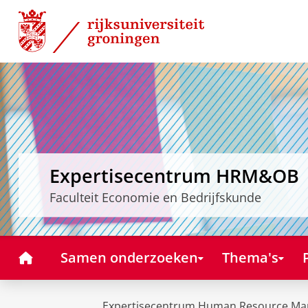
Skip
Skip
to
to
Content
Navigation
Expertisecentrum HRM&OB
Faculteit Economie en Bedrijfskunde
Home
Samen onderzoeken
Thema's
Expertisecentrum Human Resource Ma