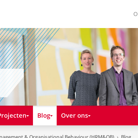
O
Projecten
Blog
Over ons
nagement & Organisational Behaviour (HRM&OB)
Blog