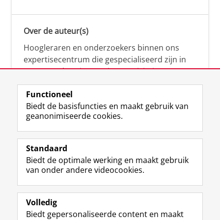
Over de auteur(s)
Hoogleraren en onderzoekers binnen ons
expertisecentrum die gespecialiseerd zijn in
samenwerken, innovatie, creativiteit,
diversiteit, leiderschap en ethisch gedrag.
Functioneel
Biedt de basisfuncties en maakt gebruik van
geanonimiseerde cookies.
Over deze blog
Via deze blog vertalen onze experts hun
Standaard
(actuele) wetenschappelijke kennis naar
Biedt de optimale werking en maakt gebruik
praktische, heldere en toegankelijke inzichten.
van onder andere videocookies.
Volledig
Biedt gepersonaliseerde content en maakt