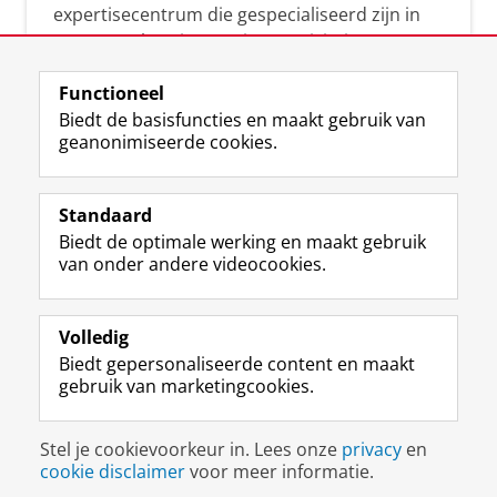
expertisecentrum die gespecialiseerd zijn in
samenwerken, innovatie, creativiteit,
diversiteit, leiderschap en ethisch gedrag.
Functioneel
Biedt de basisfuncties en maakt gebruik van
geanonimiseerde cookies.
Over deze blog
Via deze blog vertalen onze experts hun
Standaard
(actuele) wetenschappelijke kennis naar
Biedt de optimale werking en maakt gebruik
praktische, heldere en toegankelijke inzichten.
van onder andere videocookies.
Volledig
Biedt gepersonaliseerde content en maakt
gebruik van marketingcookies.
Disclaimer & Copyright
Privacy
Cookies
Stel je cookievoorkeur in. Lees onze
privacy
en
Inloggen
cookie disclaimer
voor meer informatie.