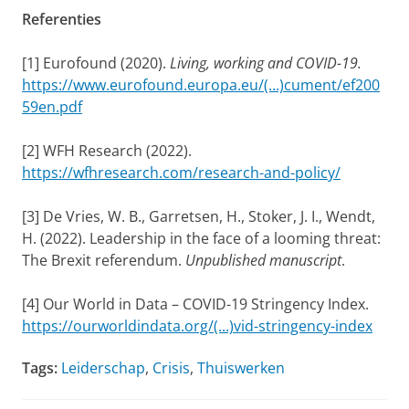
Referenties
[1] Eurofound (2020).
Living, working and COVID-19.
https://www.eurofound.europa.eu/(...)cument/ef200
59en.pdf
[2] WFH Research (2022).
https://wfhresearch.com/research-and-policy/
[3] De Vries, W. B., Garretsen, H., Stoker, J. I., Wendt,
H. (2022). Leadership in the face of a looming threat:
The Brexit referendum.
Unpublished manuscript
.
[4] Our World in Data – COVID-19 Stringency Index.
https://ourworldindata.org/(...)vid-stringency-index
Tags:
Leiderschap
,
Crisis
,
Thuiswerken