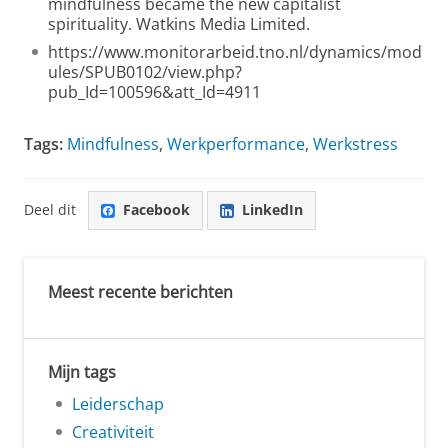
mindfulness became the new capitalist
spirituality. Watkins Media Limited.
https://www.monitorarbeid.tno.nl/dynamics/mod
ules/SPUB0102/view.php?
pub_Id=100596&att_Id=4911
Tags:
Mindfulness
,
Werkperformance
,
Werkstress
Deel dit
Facebook
LinkedIn
Meest recente berichten
Mijn tags
Leiderschap
Creativiteit