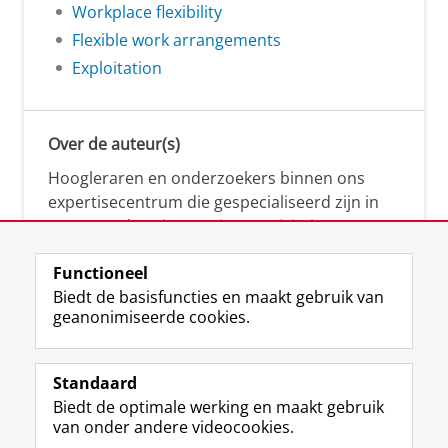
Workplace flexibility
Flexible work arrangements
Exploitation
Over de auteur(s)
Hoogleraren en onderzoekers binnen ons
expertisecentrum die gespecialiseerd zijn in
samenwerken, innovatie, creativiteit,
diversiteit, leiderschap en ethisch gedrag.
Functioneel
Biedt de basisfuncties en maakt gebruik van
geanonimiseerde cookies.
Over deze blog
Via deze blog vertalen onze experts hun
Standaard
(actuele) wetenschappelijke kennis naar
Biedt de optimale werking en maakt gebruik
praktische, heldere en toegankelijke inzichten.
van onder andere videocookies.