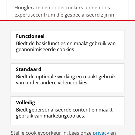
Hoogleraren en onderzoekers binnen ons
expertisecentrum die gespecialiseerd zijn in
samenwerken, innovatie, creativiteit,
diversiteit, leiderschap en ethisch gedrag.
Functioneel
Biedt de basisfuncties en maakt gebruik van
geanonimiseerde cookies.
Over deze blog
Via deze blog vertalen onze experts hun
Standaard
(actuele) wetenschappelijke kennis naar
Biedt de optimale werking en maakt gebruik
praktische, heldere en toegankelijke inzichten.
van onder andere videocookies.
Volledig
Biedt gepersonaliseerde content en maakt
gebruik van marketingcookies.
Disclaimer & Copyright
Privacy
Cookies
Stel je cookievoorkeur in. Lees onze
privacy
en