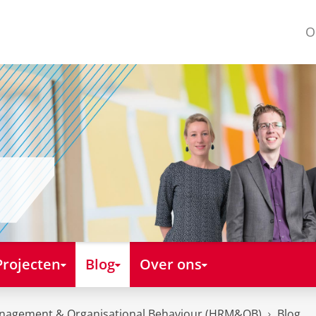
O
Projecten
Blog
Over ons
nagement & Organisational Behaviour (HRM&OB)
Blog