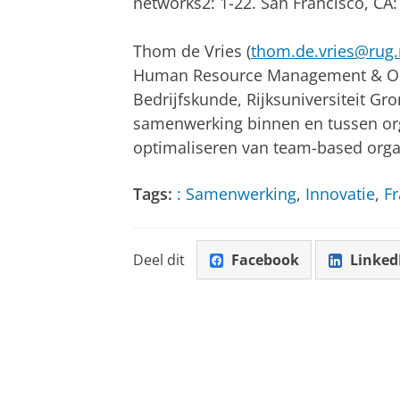
networks2: 1-22. San Francisco, CA:
Thom de Vries (
thom.de.vries@rug.
Human Resource Management & Orga
Bedrijfskunde, Rijksuniversiteit Gro
samenwerking binnen en tussen org
optimaliseren van team-based orga
Tags:
: Samenwerking
,
Innovatie
,
F
Deel dit
Facebook
Linked