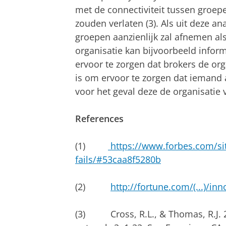
met de connectiviteit tussen groep
zouden verlaten (3). Als uit deze ana
groepen aanzienlijk zal afnemen als 
organisatie kan bijvoorbeeld info
ervoor te zorgen dat brokers de org
is om ervoor te zorgen dat iemand
voor het geval deze de organisatie v
References
(1)
https://www.forbes.com/sit
fails/#53caa8f5280b
(2)
http://fortune.com/(...)/inn
(3) Cross, R.L., & Thomas, R.J. 20