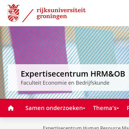
Skip
Skip
to
to
Content
Navigation
Expertisecentrum HRM&OB
Faculteit Economie en Bedrijfskunde
Home
Samen onderzoeken
Thema's
Expertisecentrum Human Resource Ma