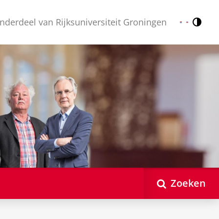
nderdeel van Rijksuniversiteit Groningen
Contr
Nederlands
English
Zoeken