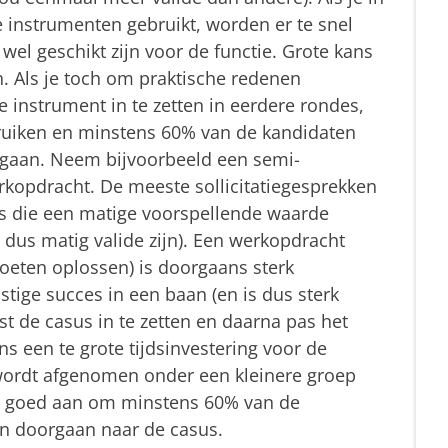
e instrumenten gebruikt, worden er te snel
k wel geschikt zijn voor de functie. Grote kans
en. Als je toch om praktische redenen
 instrument in te zetten in eerdere rondes,
ebruiken en minstens 60% van de kandidaten
 gaan. Neem bijvoorbeeld een semi-
rkopdracht. De meeste sollicitatiegesprekken
ws die een matige voorspellende waarde
dus matig valide zijn). Een werkopdracht
moeten oplossen) is doorgaans sterk
ige succes in een baan (en is dus sterk
st de casus in te zetten en daarna pas het
s een te grote tijdsinvestering voor de
 wordt afgenomen onder een kleinere groep
er goed aan om minstens 60% van de
ten doorgaan naar de casus.