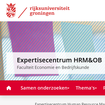
Skip
Skip
to
to
Content
Navigation
Expertisecentrum HRM&OB
Faculteit Economie en Bedrijfskunde
Home
Samen onderzoeken
Thema's
Expertisecentrum Human Resource Ma