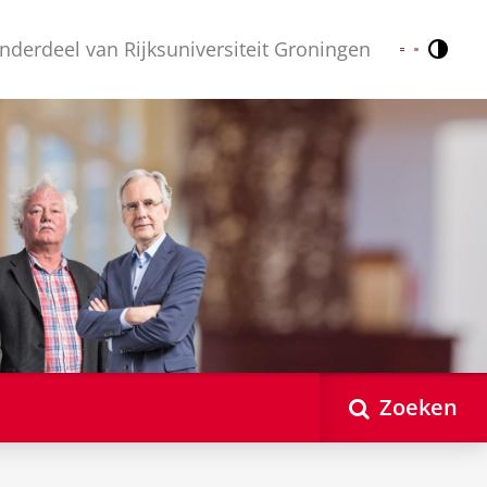
nderdeel van Rijksuniversiteit Groningen
Contr
Nederlands
English
Zoeken