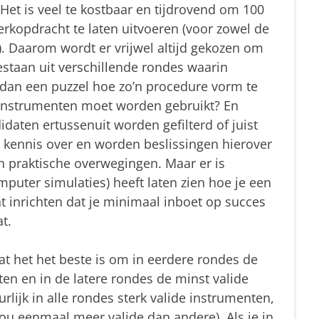
. Het is veel te kostbaar en tijdrovend om 100
erkopdracht te laten uitvoeren (voor zowel de
). Daarom wordt er vrijwel altijd gekozen om
bestaan uit verschillende rondes waarin
t dan een puzzel hoe zo’n procedure vorm te
 instrumenten moet worden gebruikt? En
daten ertussenuit worden gefilterd of juist
ig kennis over en worden beslissingen hierover
 praktische overwegingen. Maar er is
puter simulaties) heeft laten zien hoe je een
 inrichten dat je minimaal inboet op succes
t.
dat het het beste is om in eerdere rondes de
ten en in de latere rondes de minst valide
urlijk in alle rondes sterk valide instrumenten,
u eenmaal meer valide dan andere). Als je in