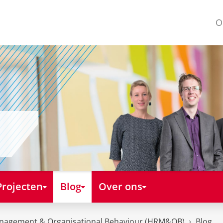
O
Projecten
Blog
Over ons
nagement & Organisational Behaviour (HRM&OB)
Blog