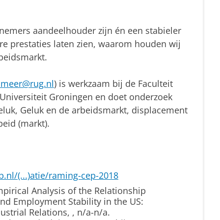
nemers aandeelhouder zijn én een stabieler
 prestaties laten zien, waarom houden wij
rbeidsmarkt.
r.meer@rug.nl
) is werkzaam bij de Faculteit
Universiteit Groningen en doet onderzoek
eluk, Geluk en de arbeidsmarkt, displacement
beid (markt).
.nl/(...)atie/raming-cep-2018
mpirical Analysis of the Relationship
d Employment Stability in the US:
strial Relations, , n/a-n/a.