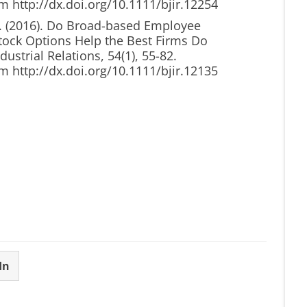
m http://dx.doi.org/10.1111/bjir.12254
 D. (2016). Do Broad-based Employee
tock Options Help the Best Firms Do
dustrial Relations, 54(1), 55-82.
m http://dx.doi.org/10.1111/bjir.12135
In