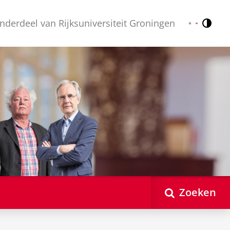
nderdeel van Rijksuniversiteit Groningen
Contr
Nederlands
English
Zoeken