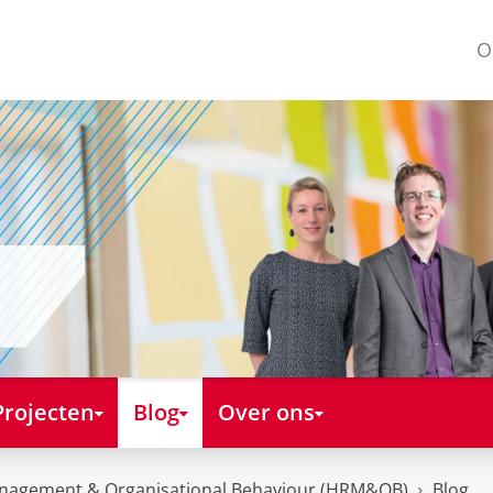
O
Projecten
Blog
Over ons
nagement & Organisational Behaviour (HRM&OB)
Blog