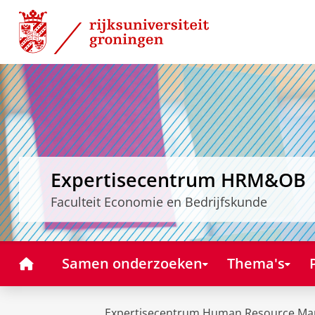
Skip
Skip
to
to
Content
Navigation
Expertisecentrum HRM&OB
Faculteit Economie en Bedrijfskunde
Home
Samen onderzoeken
Thema's
Expertisecentrum Human Resource Ma